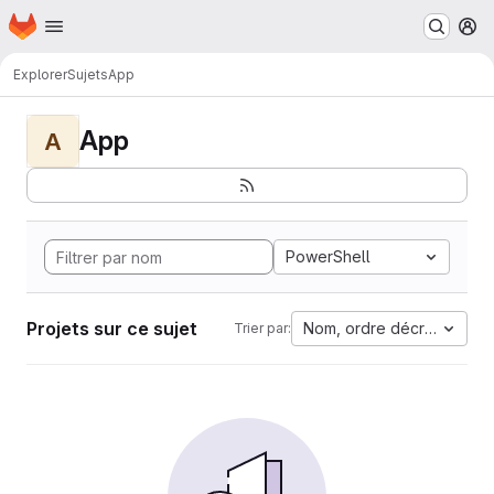
Page d'accueil
Passer au contenu principal
M
Explorer
Sujets
App
App
A
PowerShell
Projets sur ce sujet
Nom, ordre décroissant
Trier par: