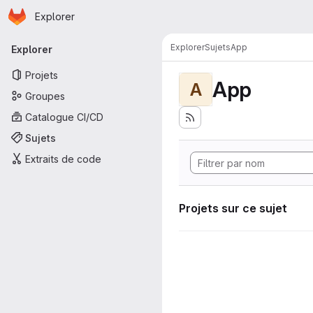
Page d'accueil
Passer au contenu principal
Explorer
Navigation principale
Explorer
Sujets
App
Explorer
Projets
App
A
Groupes
Catalogue CI/CD
Sujets
Extraits de code
Projets sur ce sujet