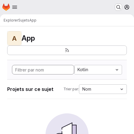
Page d'accueil
Passer au contenu principal
M
Explorer
Sujets
App
App
A
Kotlin
Projets sur ce sujet
Nom
Trier par: