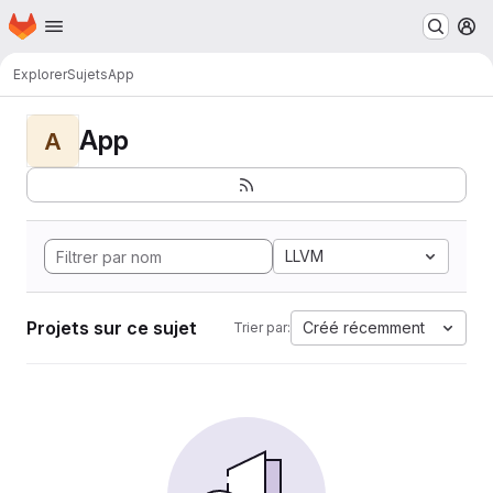
Page d'accueil
Passer au contenu principal
M
Explorer
Sujets
App
App
A
LLVM
Projets sur ce sujet
Créé récemment
Trier par: