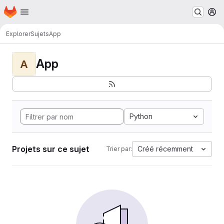
Page d'accueil
Passer au contenu principal
M
Explorer
Sujets
App
App
A
Python
Projets sur ce sujet
Créé récemment
Trier par: