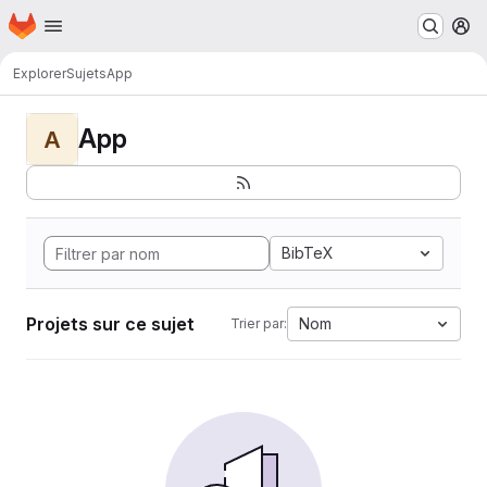
Page d'accueil
Passer au contenu principal
M
Explorer
Sujets
App
App
A
BibTeX
Projets sur ce sujet
Nom
Trier par: