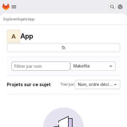
Page d'accueil
Passer au contenu principal
M
Explorer
Sujets
App
App
A
Makefile
Projets sur ce sujet
Nom, ordre décroissant
Trier par: