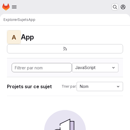
Page d'accueil
Passer au contenu principal
M
Explorer
Sujets
App
App
A
JavaScript
Projets sur ce sujet
Nom
Trier par: