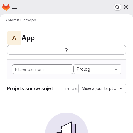
Page d'accueil
Passer au contenu principal
M
Explorer
Sujets
App
App
A
Prolog
Projets sur ce sujet
Mise à jour la plus ancien
Trier par: