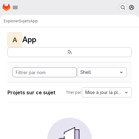
Page d'accueil
Passer au contenu principal
M
Explorer
Sujets
App
App
A
Shell
Projets sur ce sujet
Mise à jour la plus ancien
Trier par: