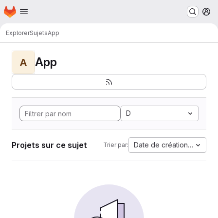
Page d'accueil
Passer au contenu principal
M
Explorer
Sujets
App
App
A
D
Projets sur ce sujet
Date de création la plus 
Trier par: