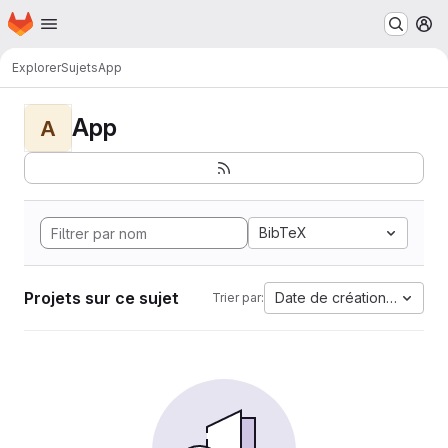
Page d'accueil
Passer au contenu principal
M
Explorer
Sujets
App
App
A
BibTeX
Projets sur ce sujet
Date de création la plus 
Trier par: