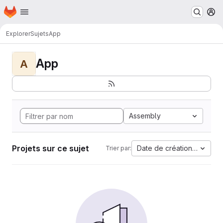
Page d'accueil
Passer au contenu principal
M
Explorer
Sujets
App
App
A
Assembly
Projets sur ce sujet
Date de création la plus 
Trier par: