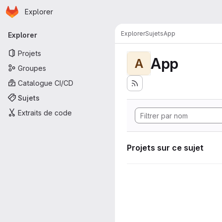
Page d'accueil
Passer au contenu principal
Explorer
Navigation principale
Explorer
Sujets
App
Explorer
Projets
App
A
Groupes
Catalogue CI/CD
Sujets
Extraits de code
Projets sur ce sujet