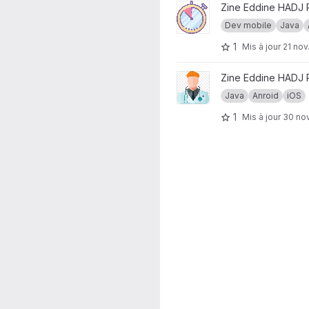
Afficher le projet Chronomèt
Zine Eddine HADJ
Dev mobile
Java
1
Mis à jour
21 nov
Afficher le projet Calculateu
Zine Eddine HADJ
Java
Anroid
iOS
1
Mis à jour
30 nov