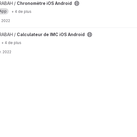
re iOS Android
 RABAH /
Chronomètre iOS Android
App
+ 4 de plus
. 2022
r de IMC iOS Android
 RABAH /
Calculateur de IMC iOS Android
+ 4 de plus
. 2022