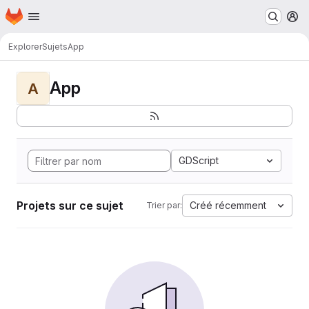
Page d'accueil
Passer au contenu principal
M
Explorer
Sujets
App
App
A
GDScript
Projets sur ce sujet
Créé récemment
Trier par: