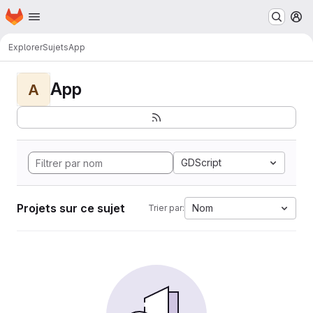
Page d'accueil
Passer au contenu principal
M
Explorer
Sujets
App
App
A
GDScript
Projets sur ce sujet
Nom
Trier par: