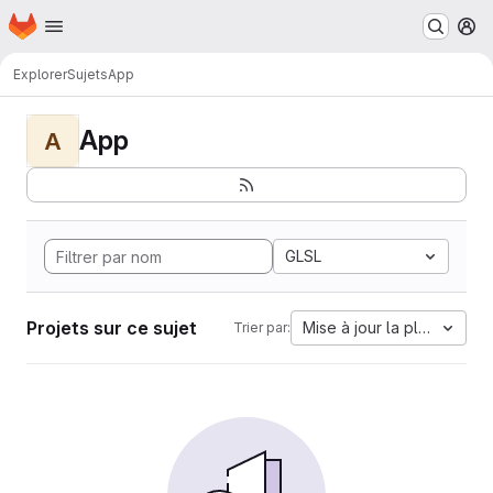
Page d'accueil
Passer au contenu principal
M
Explorer
Sujets
App
App
A
GLSL
Projets sur ce sujet
Mise à jour la plus ancien
Trier par: