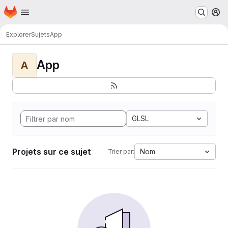
Page d'accueil
Passer au contenu principal
M
Explorer
Sujets
App
App
A
GLSL
Projets sur ce sujet
Nom
Trier par: