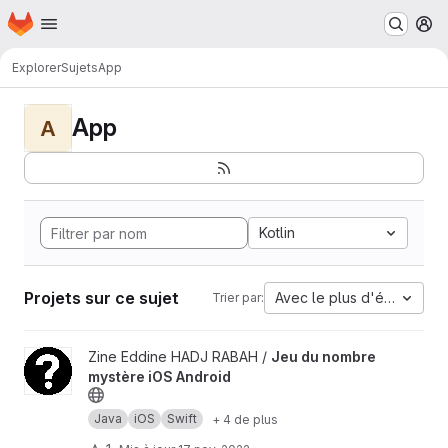
Page d'accueil
Passer au contenu principal
M
Explorer
Sujets
App
App
A
Kotlin
Projets sur ce sujet
Avec le plus d'étoiles
Trier par:
Afficher le projet Jeu du nombre mystère iOS Android
Zine Eddine HADJ RABAH /
Jeu du nombre
mystère iOS Android
Java
iOS
Swift
+ 4 de plus