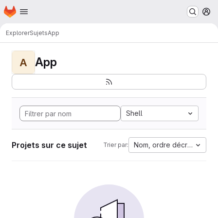
Page d'accueil
Passer au contenu principal
M
Explorer
Sujets
App
App
A
Shell
Projets sur ce sujet
Nom, ordre décroissant
Trier par: