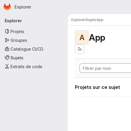
Page d'accueil
Passer au contenu principal
Explorer
Navigation principale
Explorer
Sujets
App
Explorer
Projets
App
A
Groupes
Catalogue CI/CD
Sujets
Extraits de code
Projets sur ce sujet