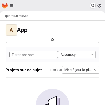
Page d'accueil
Passer au contenu principal
M
Explorer
Sujets
App
App
A
Assembly
Projets sur ce sujet
Mise à jour la plus ancien
Trier par: