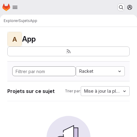
Page d'accueil
Passer au contenu principal
M
Explorer
Sujets
App
App
A
Racket
Projets sur ce sujet
Mise à jour la plus ancien
Trier par: