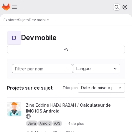
Page d'accueil
Passer au contenu principal
M
Explorer
Sujets
Dev mobile
Dev mobile
D
Langue
Projets sur ce sujet
Date de mise à jour
Trier par:
Afficher le projet Calculateur de IMC iOS Android
Zine Eddine HADJ RABAH /
Calculateur de
IMC iOS Android
Java
Anroid
iOS
+ 4 de plus