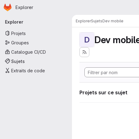
Page d'accueil
Passer au contenu principal
Explorer
Navigation principale
Explorer
Sujets
Dev mobile
Explorer
Projets
Dev mobil
D
Groupes
Catalogue CI/CD
Sujets
Extraits de code
Projets sur ce sujet