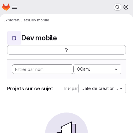
Page d'accueil
Passer au contenu principal
M
Explorer
Sujets
Dev mobile
Dev mobile
D
OCaml
Projets sur ce sujet
Date de création la plus 
Trier par: