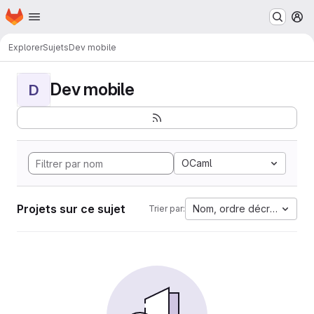
Page d'accueil
Passer au contenu principal
M
Explorer
Sujets
Dev mobile
Dev mobile
D
OCaml
Projets sur ce sujet
Nom, ordre décroissant
Trier par: