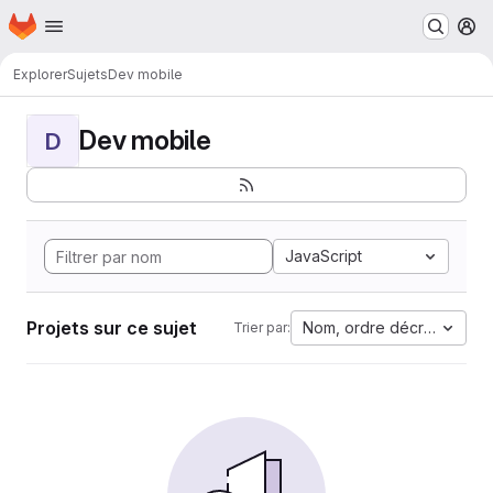
Page d'accueil
Passer au contenu principal
M
Explorer
Sujets
Dev mobile
Dev mobile
D
JavaScript
Projets sur ce sujet
Nom, ordre décroissant
Trier par: