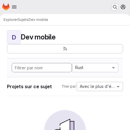
Page d'accueil
Passer au contenu principal
M
Explorer
Sujets
Dev mobile
Dev mobile
D
Rust
Projets sur ce sujet
Avec le plus d'étoiles
Trier par: