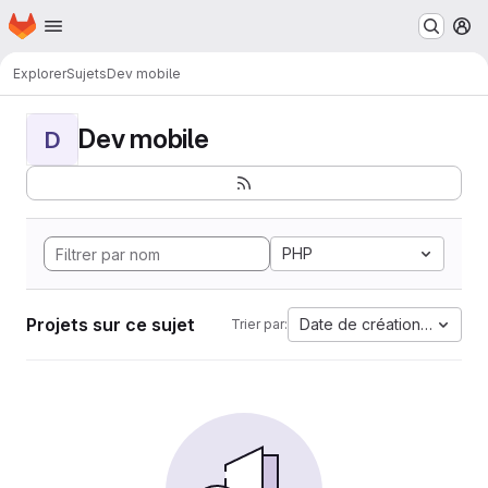
Page d'accueil
Passer au contenu principal
M
Explorer
Sujets
Dev mobile
Dev mobile
D
PHP
Projets sur ce sujet
Date de création la plus 
Trier par: