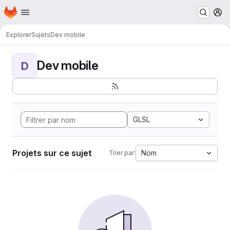
Page d'accueil
Passer au contenu principal
M
Explorer
Sujets
Dev mobile
Dev mobile
D
GLSL
Projets sur ce sujet
Nom
Trier par: