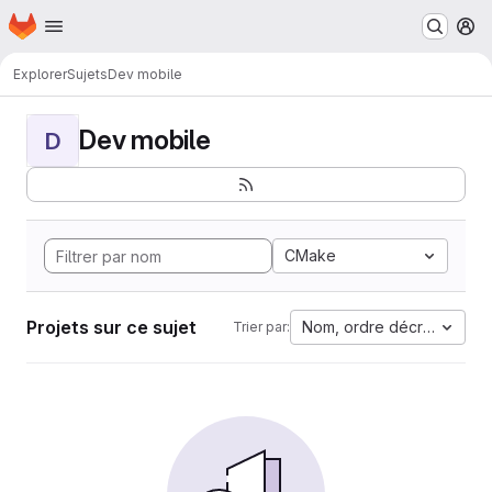
Page d'accueil
Passer au contenu principal
M
Explorer
Sujets
Dev mobile
Dev mobile
D
CMake
Projets sur ce sujet
Nom, ordre décroissant
Trier par: