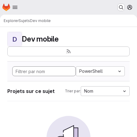
Page d'accueil
Passer au contenu principal
M
Explorer
Sujets
Dev mobile
Dev mobile
D
PowerShell
Projets sur ce sujet
Nom
Trier par: