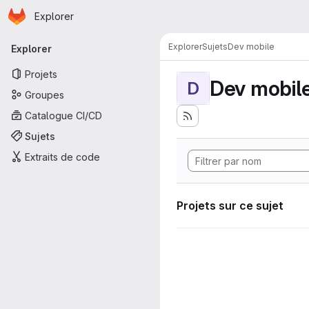
Page d'accueil
Passer au contenu principal
Explorer
Navigation principale
Explorer
Sujets
Dev mobile
Explorer
Projets
Dev mobil
D
Groupes
Catalogue CI/CD
Sujets
Extraits de code
Projets sur ce sujet