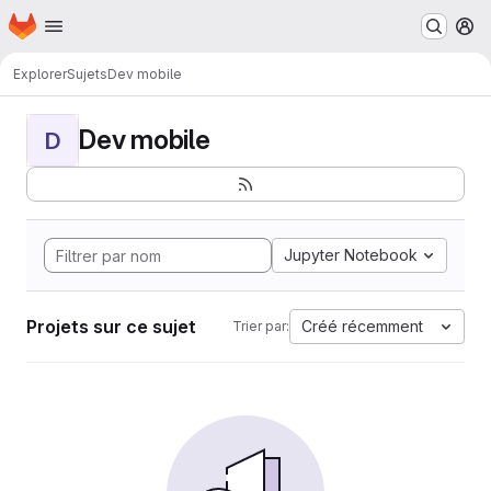
Page d'accueil
Passer au contenu principal
M
Explorer
Sujets
Dev mobile
Dev mobile
D
Jupyter Notebook
Projets sur ce sujet
Créé récemment
Trier par: