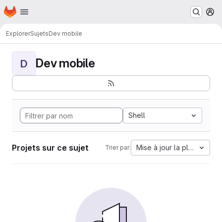
Page d'accueil
Passer au contenu principal
M
Explorer
Sujets
Dev mobile
Dev mobile
D
Shell
Projets sur ce sujet
Mise à jour la plus ancien
Trier par: