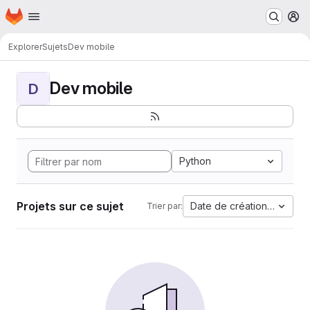
Page d'accueil
Passer au contenu principal
M
Explorer
Sujets
Dev mobile
Dev mobile
D
Python
Projets sur ce sujet
Date de création la plus 
Trier par: