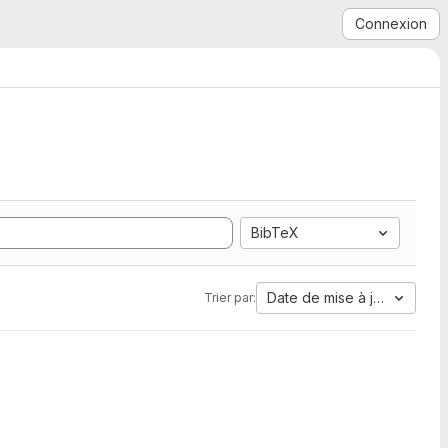
Connexion
BibTeX
Date de mise à jour
Trier par: