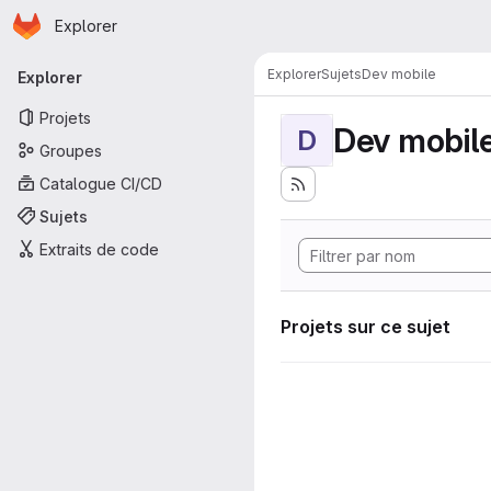
Page d'accueil
Passer au contenu principal
Explorer
Navigation principale
Explorer
Sujets
Dev mobile
Explorer
Projets
Dev mobil
D
Groupes
Catalogue CI/CD
Sujets
Extraits de code
Projets sur ce sujet