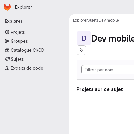
Page d'accueil
Passer au contenu principal
Explorer
Navigation principale
Explorer
Sujets
Dev mobile
Explorer
Projets
Dev mobil
D
Groupes
Catalogue CI/CD
Sujets
Extraits de code
Projets sur ce sujet