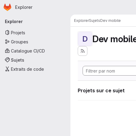
Page d'accueil
Passer au contenu principal
Explorer
Navigation principale
Explorer
Sujets
Dev mobile
Explorer
Projets
Dev mobil
D
Groupes
Catalogue CI/CD
Sujets
Extraits de code
Projets sur ce sujet