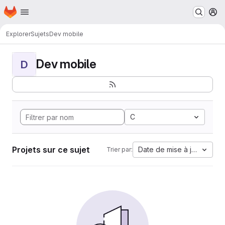
Page d'accueil
Passer au contenu principal
M
Explorer
Sujets
Dev mobile
Dev mobile
D
C
Projets sur ce sujet
Date de mise à jour
Trier par: