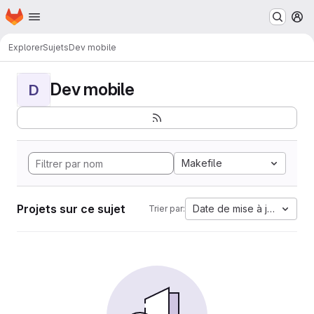
Page d'accueil
Passer au contenu principal
M
Explorer
Sujets
Dev mobile
Dev mobile
D
Makefile
Projets sur ce sujet
Date de mise à jour
Trier par: