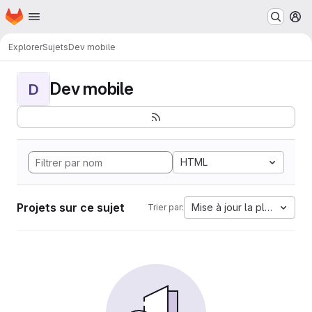
Page d'accueil
Passer au contenu principal
M
Explorer
Sujets
Dev mobile
Dev mobile
D
HTML
Projets sur ce sujet
Mise à jour la plus ancien
Trier par: