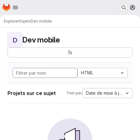
Page d'accueil
Passer au contenu principal
M
Explorer
Sujets
Dev mobile
Dev mobile
D
HTML
Projets sur ce sujet
Date de mise à jour
Trier par: