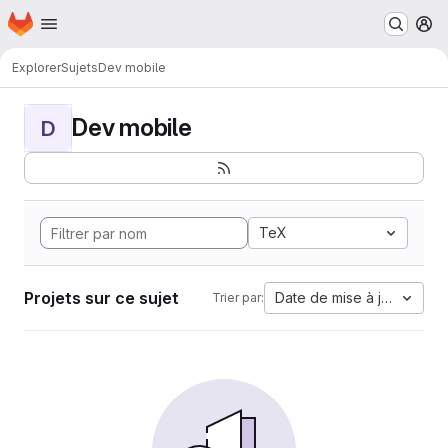
Page d'accueil
Passer au contenu principal
M
Explorer
Sujets
Dev mobile
Dev mobile
D
TeX
Projets sur ce sujet
Date de mise à jour
Trier par: