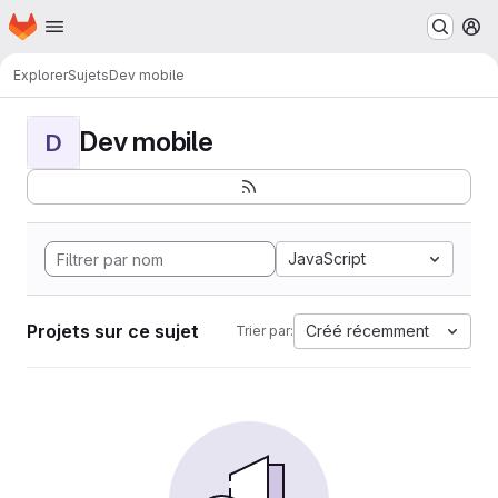
Page d'accueil
Passer au contenu principal
M
Explorer
Sujets
Dev mobile
Dev mobile
D
JavaScript
Projets sur ce sujet
Créé récemment
Trier par: