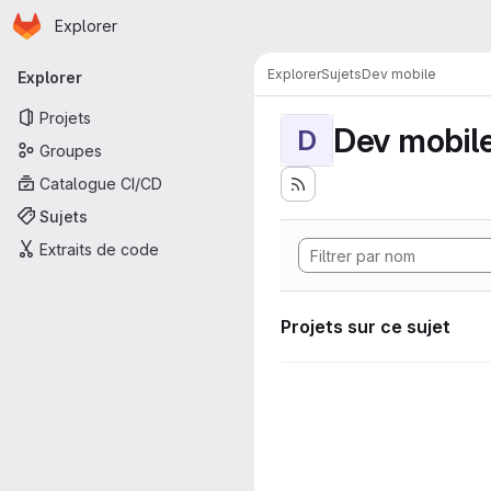
Page d'accueil
Passer au contenu principal
Explorer
Navigation principale
Explorer
Sujets
Dev mobile
Explorer
Projets
Dev mobil
D
Groupes
Catalogue CI/CD
Sujets
Extraits de code
Projets sur ce sujet