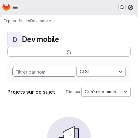
Page d'accueil
Passer au contenu principal
M
Explorer
Sujets
Dev mobile
Dev mobile
D
GLSL
Projets sur ce sujet
Créé récemment
Trier par: