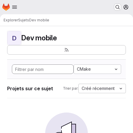
Page d'accueil
Passer au contenu principal
M
Explorer
Sujets
Dev mobile
Dev mobile
D
CMake
Projets sur ce sujet
Créé récemment
Trier par: